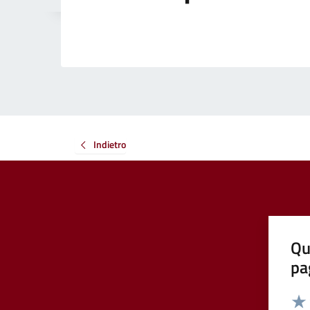
Indietro
Qu
pa
Valut