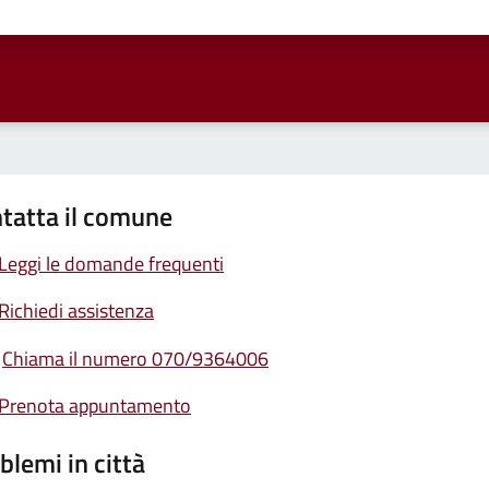
ta 1 stelle su 5
Valuta 2 stelle su 5
Valuta 3 stelle su 5
Valuta 4 stelle su 5
Valuta 5 stelle su 5
tatta il comune
Leggi le domande frequenti
Richiedi assistenza
Chiama il numero 070/9364006
Prenota appuntamento
blemi in città