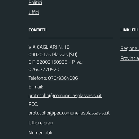
Politici
Uffici
CONTATTI
LINK UTIL
VIA CAGLIARI N. 18
Regione 
09020 Las Plassas (SU)
Provinci
C.F. 82002150926 - P.Iva:
02647770920
Telefono:
070/9364006
E-mail:
PEC:
Uffici e orari
Numeri utili