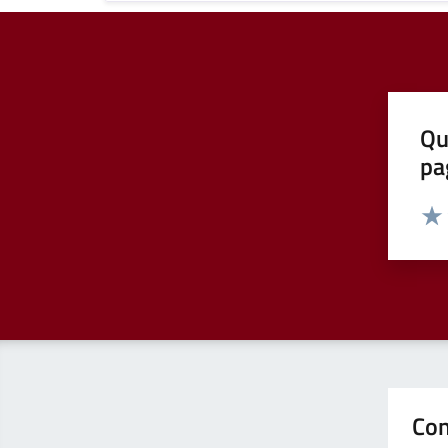
Qu
pa
Valut
Valu
Con