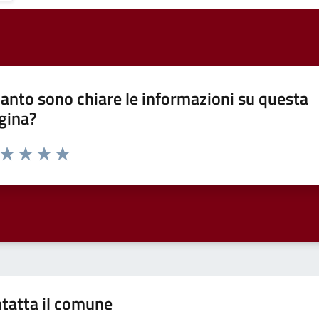
anto sono chiare le informazioni su questa
gina?
a da 1 a 5 stelle la pagina
ta 1 stelle su 5
Valuta 2 stelle su 5
Valuta 3 stelle su 5
Valuta 4 stelle su 5
Valuta 5 stelle su 5
tatta il comune