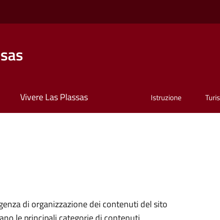
ssas
Vivere Las Plassas
Istruzione
Turi
genza di organizzazione dei contenuti del sito
ano le principali categorie di contenuti,