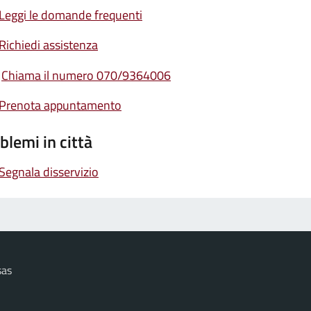
Leggi le domande frequenti
Richiedi assistenza
Chiama il numero 070/9364006
Prenota appuntamento
blemi in città
Segnala disservizio
sas