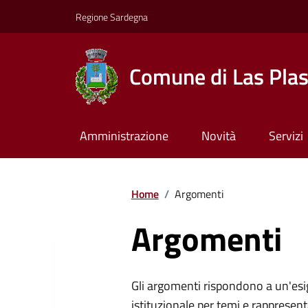
Regione Sardegna
Comune di Las Pla
Amministrazione
Novità
Servizi
Home
/
Argomenti
Argomenti
Gli argomenti rispondono a un'esi
istituzionale per temi e rappresent