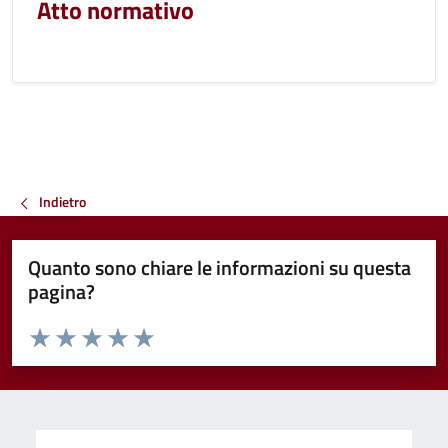
Atto normativo
Indietro
Quanto sono chiare le informazioni su questa
pagina?
Valuta da 1 a 5 stelle la pagina
Valuta 1 stelle su 5
Valuta 2 stelle su 5
Valuta 3 stelle su 5
Valuta 4 stelle su 5
Valuta 5 stelle su 5