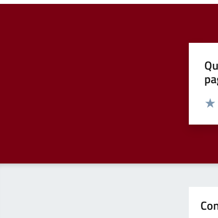
Qu
pa
Valut
Valu
Con