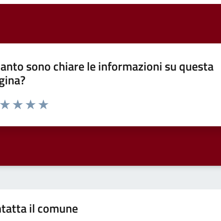
anto sono chiare le informazioni su questa
gina?
a da 1 a 5 stelle la pagina
ta 1 stelle su 5
Valuta 2 stelle su 5
Valuta 3 stelle su 5
Valuta 4 stelle su 5
Valuta 5 stelle su 5
tatta il comune