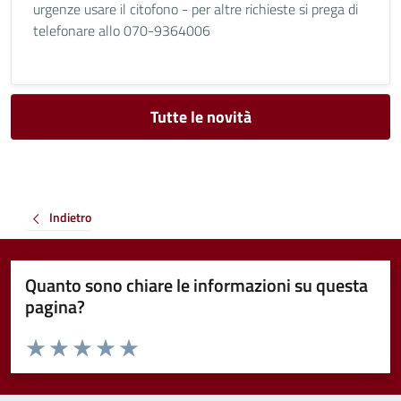
urgenze usare il citofono - per altre richieste si prega di
telefonare allo 070-9364006
Tutte le novità
Indietro
Quanto sono chiare le informazioni su questa
pagina?
Valuta da 1 a 5 stelle la pagina
Valuta 1 stelle su 5
Valuta 2 stelle su 5
Valuta 3 stelle su 5
Valuta 4 stelle su 5
Valuta 5 stelle su 5