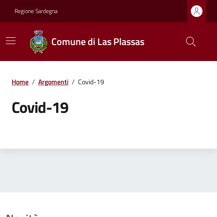
Regione Sardegna
Comune di Las Plassas
Home
/
Argomenti
/
Covid-19
Covid-19