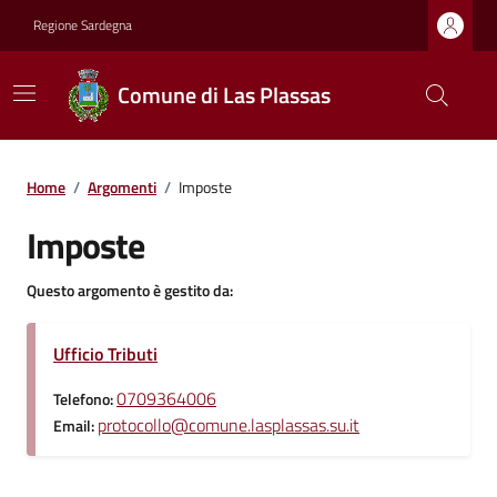
Regione Sardegna
Comune di Las Plassas
Home
/
Argomenti
/
Imposte
Imposte
Questo argomento è gestito da:
Ufficio Tributi
0709364006
Telefono:
protocollo@comune.lasplassas.su.it
Email: