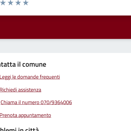
a da 1 a 5 stelle la pagina
ta 1 stelle su 5
Valuta 2 stelle su 5
Valuta 3 stelle su 5
Valuta 4 stelle su 5
Valuta 5 stelle su 5
tatta il comune
Leggi le domande frequenti
Richiedi assistenza
Chiama il numero 070/9364006
Prenota appuntamento
blemi in città