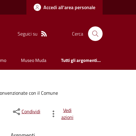
Accedi all'area personale
Seguici su
Cerca
smo
Museo Muda
Tutti gli argomenti...
e convenzionate con il Comune
Vedi
Condividi
azioni
Argomenti