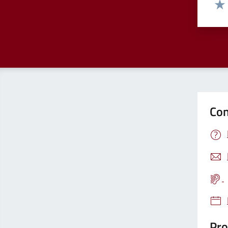
Valut
Valu
Con
Pro