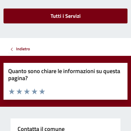
Tutti i Servizi
Indietro
Quanto sono chiare le informazioni su questa
pagina?
Valuta da 1 a 5 stelle la pagina
Valuta 1 stelle su 5
Valuta 2 stelle su 5
Valuta 3 stelle su 5
Valuta 4 stelle su 5
Valuta 5 stelle su 5
Contatta il comune