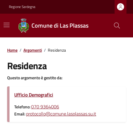
Regione Sardegna
Comune di Las Plassas
Home
/
Argomenti
/
Residenza
Residenza
Questo argomento è gestito da:
Ufficio Demografici
070 9364006
Telefono:
protocollo@comune.lasplassas.su.it
Email: