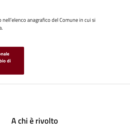
to nell’elenco anagrafico del Comune in cui si
a.
onale
bio di
A chi è rivolto