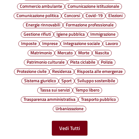
Commercio ambulante
Comunicazione istituzionale
Comunicazione politica
Concorsi
Covid-19
Elezioni
Energie rinnovabili
Formazione professionale
Gestione rifiuti
Igiene pubblica
Immigrazione
Imposte
Imprese
Integrazione sociale
Lavoro
Matrimonio
Mercato
Morte
Nascita
Patrimonio culturale
Pista ciclabile
Polizia
Protezione civile
Residenza
Risposta alle emergenze
Sistema giuridico
Sport
Sviluppo sostenibile
Tassa sui servizi
Tempo libero
Trasparenza amministrativa
Trasporto pubblico
Urbanizzazione
Vedi Tutti